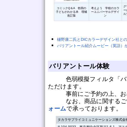
グ
コミックQ＆A 色弱の
考えよう 学校のカラ
ー
子どもがわかる本 増補
ーユニバーサルデザイ
ル
改訂版
ン
樋野康二氏とDICカラーデザイン社との
バリアントール紹介ムービー（英語）
バリアントール体験
色弱模擬フィルタ「バリ
ただけます。
事前にご予約の上、お出
なお、商品に関するご質
ォーム
で承っております。
タカラサプライコミュニケーションズ株式会