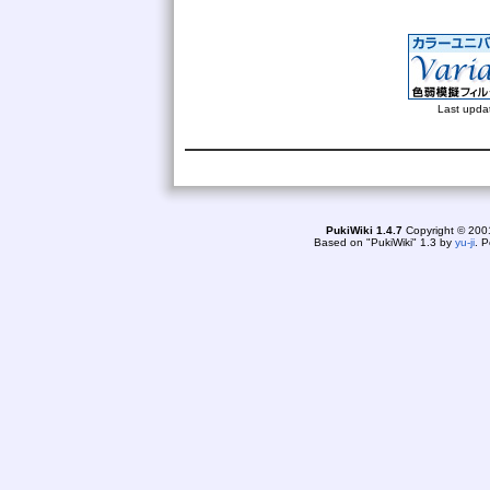
Last upda
online: 1
today3
PukiWiki 1.4.7
Copyright © 20
Based on "PukiWiki" 1.3 by
yu-ji
. 