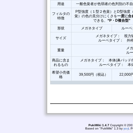
用途
一般色覚者が色弱者の色判別の不自
P型強度（１型２色覚）とD型強度
フィルタの
覚）の色の見分けにくさを
一度に合
特徴
できる、
“P・D複合型”
形状
メガネタイプ
ルーペ
メガネタイプ： 視力
サイズ
ルーペタイプ： 外枠
メガ
重量
ルー
商品に含ま
メガネタイプ： 本体(鼻パッド
れるもの
ルーペタイプ： 本
希望小売価
39,500円（税込）
22,00
格
online: 2
today1
yes
PukiWiki 1.4.7
Copyright © 20
Based on "PukiWiki" 1.3 by
yu-ji
. 