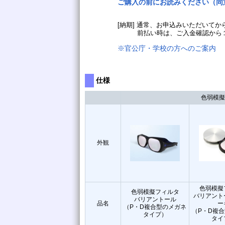
ご購入の前にお読みください（同
[納期] 通常、お申込みいただいてから
前払い時は、ご入金確認から１週間
※官公庁・学校の方へのご案内
仕様
色弱模擬
外観
色弱模擬
色弱模擬フィルタ
バリアント
バリアントール
品名
ー
（P・D複合型のメガネ
（P・D複
タイプ）
タイ