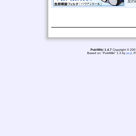
左の
online: 1
today1
yes
PukiWiki 1.4.7
Copyright © 20
Based on "PukiWiki" 1.3 by
yu-ji
. 