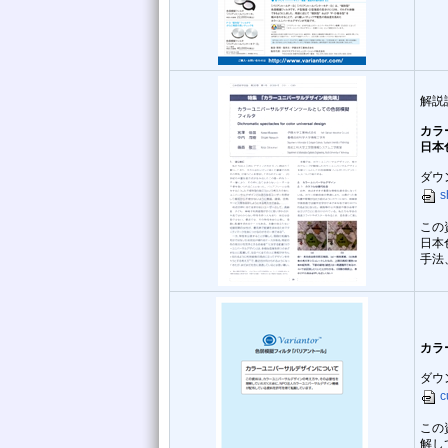
解説
カラ
日本色
ダウ
s
この
日本
手法
カラ
ダウ
c
この
解し