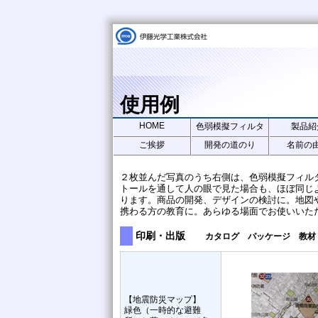
使用例
HOME
色弱模擬フィルタ
製品紹
ご挨拶
開発の道のり
名前の
２枚並んだ写真のうち右側は、色弱模擬フィル
トールを通して人の眼で見た場合も、ほぼ同じ
ります。商品の開発、デザインの検討に。地図
携わる方の教育に。あらゆる場面でお使いいた
印刷・出版
カタログ パッケージ 教材
【地震防災マップ】
緑色（一時的な避難