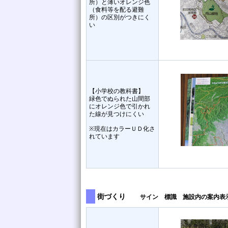
所）と薄いオレンジ色
（食料等を配る避難
所）の区別がつきにく
い
【小学校の教科書】
緑色でぬられた山間部
にオレンジ色で引かれ
た線が見つけにくい
※現在はカラーＵＤ化さ
れています
街づくり
サイン 標識 施設内の案内表