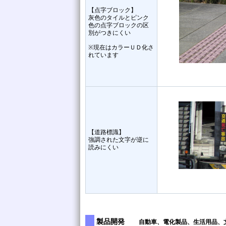
【点字ブロック】
灰色のタイルとピンク
色の点字ブロックの区
別がつきにくい
※現在はカラーＵＤ化さ
れています
【道路標識】
強調された文字が逆に
読みにくい
製品開発
自動車、電化製品、生活用品、