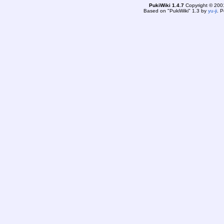
PukiWiki 1.4.7
Copyright © 20
Based on "PukiWiki" 1.3 by
yu-ji
. 