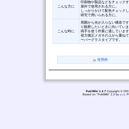
印刷物や製品などをチェックす
こんな方に
屋外で使用される方に。
しっかりかけて配色チェックし
研究で用いられる方に。
周囲から光が入らない構造です
り観察したいときに向いていま
こんな時に
両手を使う作業に適しています
視力矯正メガネの上から重ねて
ーバーグラスタイプです。
使用例
online: 1
today5
yes
PukiWiki 1.4.7
Copyright © 20
Based on "PukiWiki" 1.3 by
yu-ji
. 