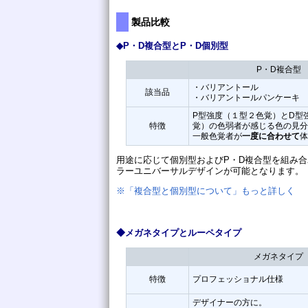
製品比較
◆P・D複合型とP・D個別型
P・D複合型
・バリアントール
該当品
・バリアントールパンケーキ
P型強度（１型２色覚）とD型
特徴
覚）の色弱者が感じる色の見分
一般色覚者が
一度に合わせて
体
用途に応じて個別型およびP・D複合型を組み
ラーユニバーサルデザインが可能となります。
※「複合型と個別型について」もっと詳しく
◆メガネタイプとルーペタイプ
メガネタイプ
特徴
プロフェッショナル仕様
デザイナーの方に。