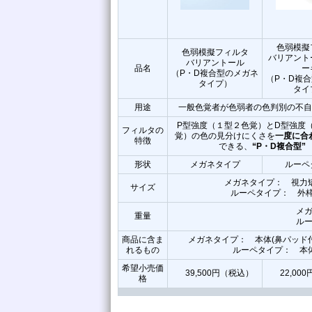
色弱模擬
色弱模擬フィルタ
バリアント
バリアントール
品名
ー
（P・D複合型のメガネ
（P・D複
タイプ）
タイ
用途
一般色覚者が色弱者の色判別の不自
P型強度（１型２色覚）とD型強度
フィルタの
覚）の色の見分けにくさを
一度に合
特徴
できる、
“P・D複合型”
形状
メガネタイプ
ルーペ
メガネタイプ： 視力
サイズ
ルーペタイプ： 外枠
メガ
重量
ルー
商品に含ま
メガネタイプ： 本体(鼻パッド
れるもの
ルーペタイプ： 本
希望小売価
39,500円（税込）
22,00
格