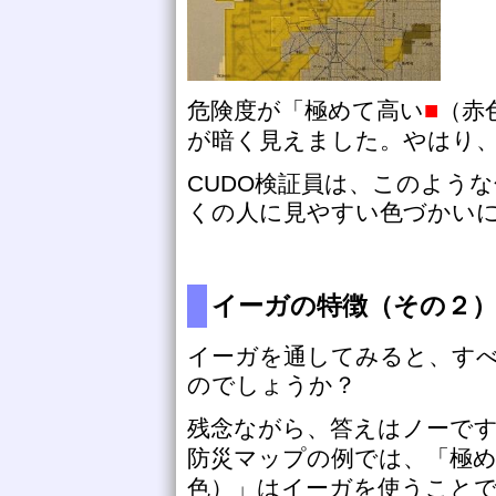
■
危険度が「極めて高い
（赤
が暗く見えました。やはり
CUDO検証員は、このよう
くの人に見やすい色づかい
イーガの特徴（その２
イーガを通してみると、す
のでしょうか？
残念ながら、答えはノーで
防災マップの例では、「極
色）」はイーガを使うこと