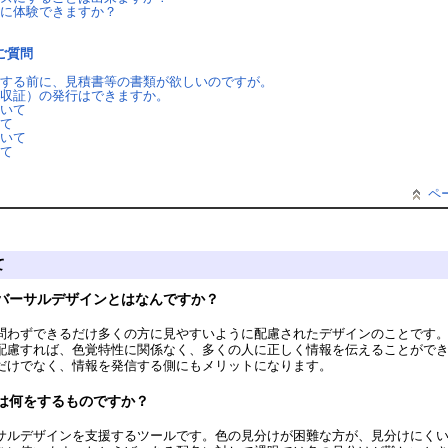
に体験できますか？
ご質問
する前に、見積書等の書類が欲しいのですが。
収証）の発行はできますか。
いて
て
いて
て
ペ
て
バーサルデザインとはなんですか？
問わずできるだけ多くの方に見やすいように配慮されたデザインのことです
配慮すれば、色覚特性に関係なく、多くの人に正しく情報を伝えることがで
だけでなく、情報を発信する側にもメリットになります。
は何をするものですか？
サルデザインを支援するツールです。色の見分けが困難な方が、見分けにく