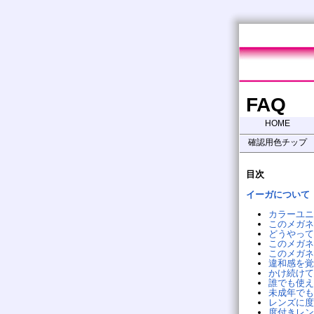
FAQ
HOME
確認用色チップ
目次
イーガについて
カラーユニ
このメガネ
どうやって
このメガネ
このメガネ
違和感を覚
かけ続けて
誰でも使え
未成年でも
レンズに度
度付きレン