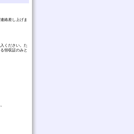
ご連絡差し上げま
記入ください。た
する領収証のみと
い。