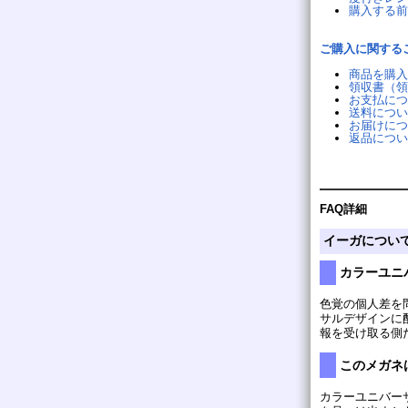
購入する前
ご購入に関する
商品を購入
領収書（領
お支払につ
送料につい
お届けにつ
返品につい
FAQ詳細
イーガについ
カラーユニ
色覚の個人差を
サルデザインに
報を受け取る側
このメガネ
カラーユニバー