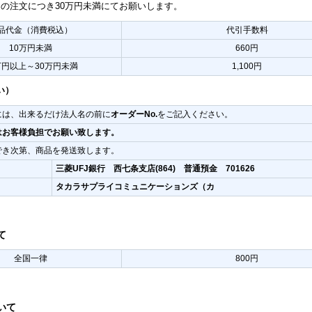
回の注文につき30万円未満にてお願いします。
品代金（消費税込）
代引手数料
10万円未満
660円
万円以上～30万円未満
1,100円
い）
には、出来るだけ法人名の前に
オーダーNo.
をご記入ください。
はお客様負担でお願い致します。
でき次第、商品を発送致します。
三菱UFJ銀行 西七条支店(864) 普通預金 701626
タカラサプライコミュニケーションズ（カ
て
全国一律
800円
いて