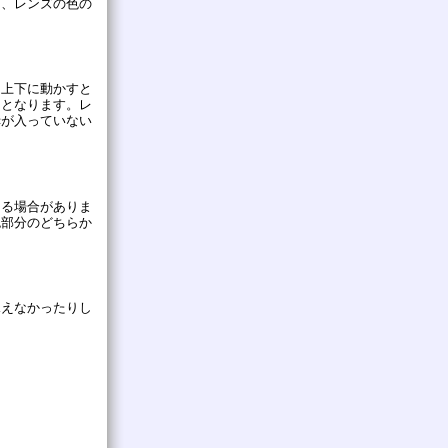
き、レンズの色の
し上下に動かすと
けとなります。レ
赤が入っていない
なる場合がありま
色部分のどちらか
見えなかったりし