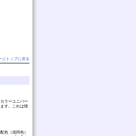
ージトップに戻る
。カラーユニバー
きます。これは情
い配色（混同色）