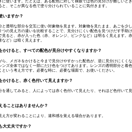
きに使います。たとえば、ある配色に対して裸眼では色の見分けが難しいと
ると、そこが異なる色で塗り分けられていることに気付きます。
使いますか？
分と透明な部分を交互に使い対象物を見ます。対象物を見たまま、あごを少
２つの見え方の違いを比較することで、見分けにくい配色を見つけだす手助
で見ると、赤が入った色（赤、オレンジ、ピンクなど）は明るく見えます。
青など）は暗く見えます。
をかけると、すべての配色が見分けやすくなりますか？
がら、メガネをかけると今まで見分けやすかった配色が、逆に見分けにくく
レンズ全体ではなく一部にだけ色をつけてあります。レンズの透明部分と着
くという考え方です。必要な時に、必要な場面で、お使いください。
をかけると、赤く色付いて見えますか？
分を通してみると、人によっては赤く色付いて見えたり、それほど色付いて
えることはありませんか？
見え方が変わることにより、違和感を覚える場合があります。
も大丈夫ですか？